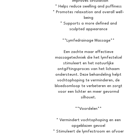
* Improves circulation
* Helps reduce swelling and puffiness
* Promotes relaxation and overall well-
being
* Supports a more defined and
sculpted appearance
**Lymfedrainage Massage**
Een zachte maar effectieve
massagetechniek die het lymfestelsel
stimuleert en het natuurlijke
ontgiftingsproces van het lichaam
ondersteunt. Deze behandeling helpt
vochtophoping te verminderen, de
bloedsomloop te verbeteren en zorgt
voor een lichter en meer gevormd
silhouet.
**Voordelen**
* Vermindert vochtophoping en een
opgeblazen gevoel
* Stimuleert de lymfestroom en afvoer