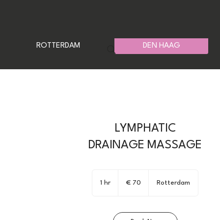
ROTTERDAM
DEN HAAG
LYMPHATIC
DRAINAGE MASSAGE
70
euro
1 hr
1
€ 70
Rotterdam
h