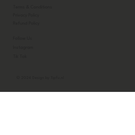
Terms & Conditions
Privacy Policy
Refund Policy
Follow Us
Instagram
Tik Tok
© 2024 Design by Tipfu.nl