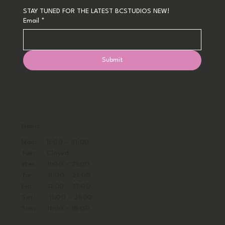
STAY TUNED FOR THE LATEST BCSTUDIOS NEW!
Email
*
Submit
Hours
Mon: 11:00 - 21:00
Tue: Closed
Wen: 11:00 - 21:00
Tur: 11:00 - 21:00
Fri: 11:00 - 21:00
Sat: 11:00 - 21:00
Sun: 11:00 - 18:00