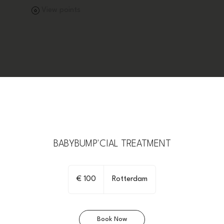
View points
BABYBUMP'CIAL TREATMENT
100
euro
€ 100
Rotterdam
Book Now