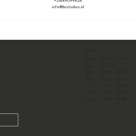
+31649099626
info@bcstudios.nl
Hours
Mon: 11:00 - 21:00
Tue: Closed
Wen: 11:00 - 21:00
Tur: 11:00 - 21:00
Fri: 11:00 - 21:00
Sat: 11:00 - 21:00
Sun: 11:00 - 18:00